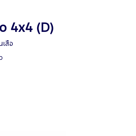
o 4x4 (D)
นเสือ
ว