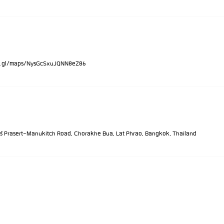
://goo.gl/maps/NysGcSxuJQNN8eZ86
ทร์ Prasert-Manukitch Road, Chorakhe Bua, Lat Phrao, Bangkok, Thailand
7-952-7661
© 2024 Ford 