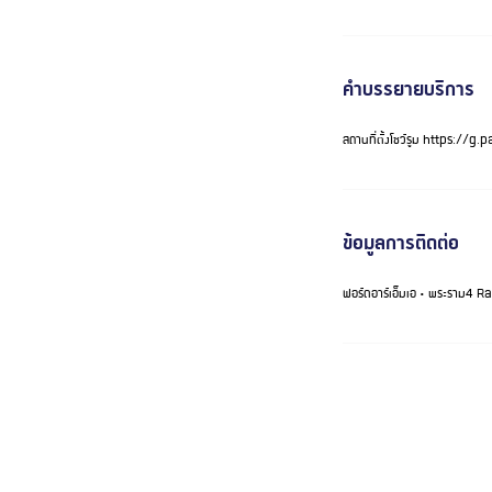
คำบรรยายบริการ
สถานที่ตั้งโชว์รูม https:
ข้อมูลการติดต่อ
ฟอร์ดอาร์เอ็มเอ • พระราม
ติดต่อ Call Center 09