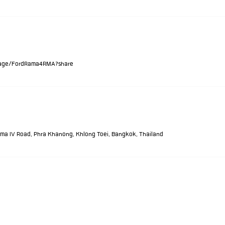
//g.page/FordRama4RMA?share
4 Rama IV Road, Phra Khanong, Khlong Toei, Bangkok, Thailand
7-952-7661
© 2024 Ford 