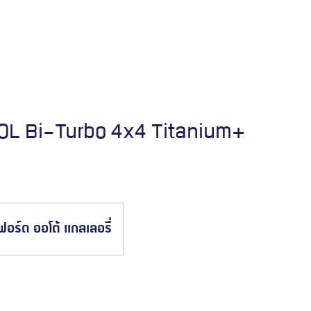
Everest Platinum
.0L Bi-Turbo 4x4 Titanium+
จองรถทดลองขับ
ฟอร์ด ออโต้ แกลเลอรี่