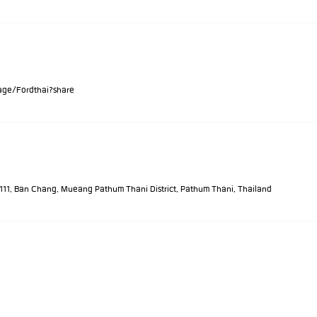
g.page/Fordthai?share
มธานี 111, Ban Chang, Mueang Pathum Thani District, Pathum Thani, Thailand
7-952-7661
© 2024 Ford 